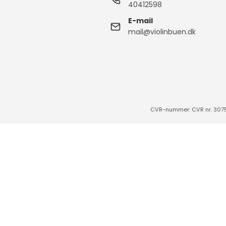
Finstemmere
40412598
E-mail
Dele til violin og bratsch
mail@violinbuen.dk
Metronomer,
Stemmegafler
Cello endepind-holder
Hjælpemidler
CVR-nummer: CVR nr. 307