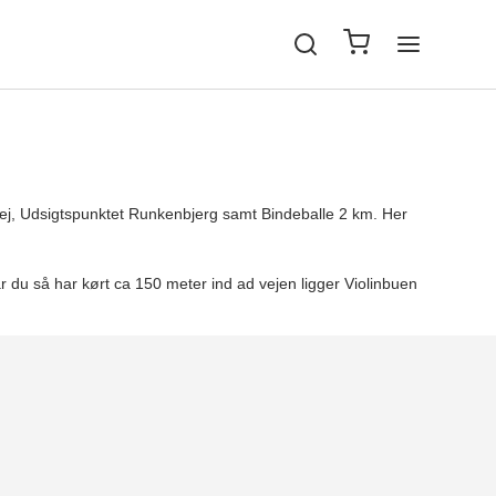
Violin
Bratsch
rgvej, Udsigtspunktet Runkenbjerg samt Bindeballe 2 km. Her
Reservedele til KUN
Reservedele til Wolf
år du så har kørt ca 150 meter ind ad vejen ligger Violinbuen