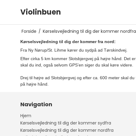
Violinbuen
Forside
/
Kørselsvejledning til dig der kommer nordfra
Franske violinbuer
Brat
Kørselsvejledning til dig der kommer fra nord:
Tyske violinbuer
Brat
Fra Ny Nørup/St. Lihme kører du sydpå ad Tørskindvej.
Efter cirka 5 km kommer Slotsbjergvej på højre hånd. Det er 
Violinbuer 3/4
Brat
skal du ind, også selvom GPS’en siger du skal køre videre.
Drej til højre ad Slotsbjergvej og efter ca. 600 meter skal d
på højre hånd.
Tysk greb
Viol
Fransk greb
Navigation
Hjem
Kørselsvejledning til dig der kommer sydfra
Kørselsvejledning til dig der kommer nordfra