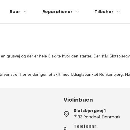
Buer
Reparationer
Tilbehør
schbuer franske
Violin/bratsch
Cellobuer
Violin
schbuer tyske
Cello
Cellobuer 3/4
Bratsch
en grusvej og der er hele 3 skilte hvor den starter. Der står Slotsbje
schbuer diverse
Kontrabas
Cello
Kontrabas
u til venstre. Her er der igen et skilt med Udsigtspunktet Runkenbjerg. N
Gambe
inbuer
Violinbuen
Violin
Sordiner
Slotsbjergvej 1
Bratsch
Etuier
7183 Randbøl, Danmark
Tilbehør til hagebræt
Vedligehold
Telefonnr.