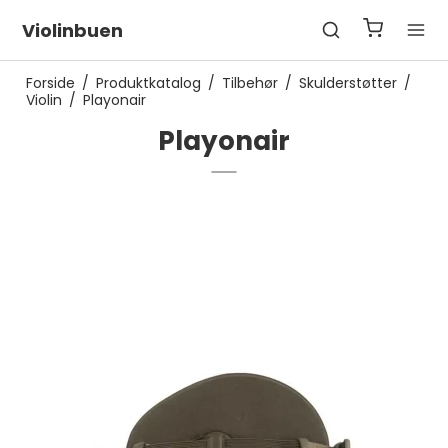
Violinbuen
Forside
/
Produktkatalog
/
Tilbehør
/
Skulderstøtter
/
Violin
/
Playonair
Playonair